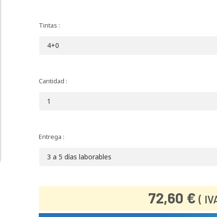
Tintas :
Cantidad :
Entrega :
72,60
€
( IV