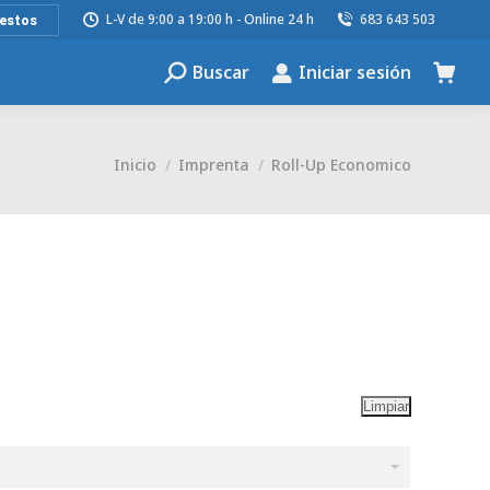
L-V de 9:00 a 19:00 h - Online 24 h
683 643 503
estos
Buscar
Iniciar sesión
Buscar:
Estás aquí:
Inicio
Imprenta
Roll-Up Economico
Limpiar