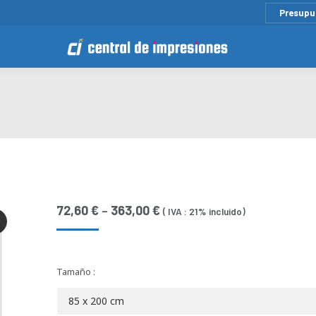
Presupu
72,60
€
–
363,00
€
( IVA : 21% incluido)
Tamaño :