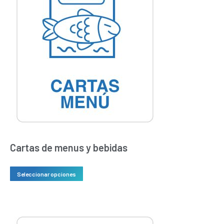
Cartas de menus y bebidas
Este
Seleccionar opciones
producto
tiene
múltiples
variantes.
Las