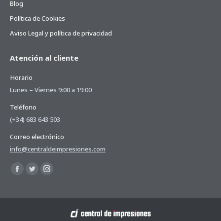
Blog
Política de Cookies
Aviso Legal y política de privacidad
Atención al cliente
Horario
Lunes – Viernes 9:00 a 19:00
Teléfono
(+34) 683 643 503
Correo electrónico
info@centraldeimpresiones.com
Encuéntranos en:
Facebook
Twitter
Instagram
page
page
page
opens
opens
opens
in
in
in