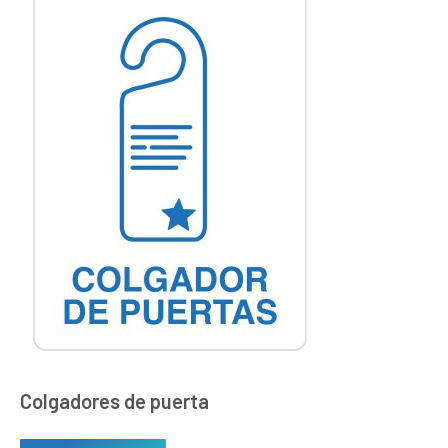
opciones
se
pueden
elegir
en
la
página
de
producto
Colgadores de puerta